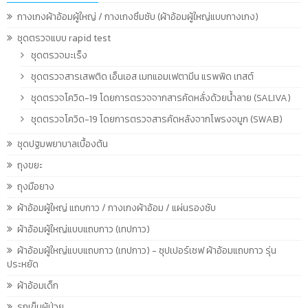
กางเกงผ้าอ้อมผู้ใหญ่ / กางเกงซึมซับ (ผ้าอ้อมผู้ใหญ่แบบกางเกง)
ชุดตรวจแบบ rapid test
ชุดตรวจมะเร็ง
ชุดตรวจสารเสพติด เอ็นเอส เมทแอมเฟตามีน แรพพิด เทสต์
ชุดตรวจโควิด-19 โดยการตรวจจากสารคัดหลั่งด้วยน้ำลาย (SALIVA)
ชุดตรวจโควิด-19 โดยการตรวจสารคัดหลังจากโพรงจมูก (SWAB)
ชุดปฐมพยาบาลเบื้องต้น
ถุงขยะ
ถุงมือยาง
ผ้าอ้อมผู้ใหญ่ แถบกาว / กางเกงผ้าอ้อม / แผ่นรองซับ
ผ้าอ้อมผู้ใหญ่แบบแถบกาว (เทปกาว)
ผ้าอ้อมผู้ใหญ่แบบแถบกาว (เทปกาว) - ซุปเปอร์เซฟ ผ้าอ้อมแถบกาว รุ่น
ประหยัด
ผ้าอ้อมเด็ก
รถเข็นผู้ป่วย