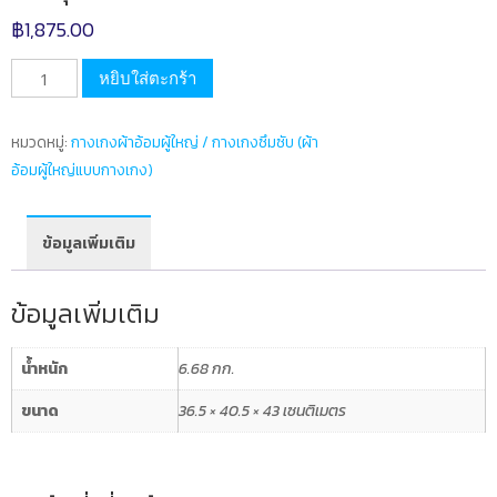
฿
1,875.00
จำนวน
หยิบใส่ตะกร้า
กางเกง
ผ้า
หมวดหมู่:
กางเกงผ้าอ้อมผู้ใหญ่ / กางเกงซึมซับ (ผ้า
อ้อม
อ้อมผู้ใหญ่แบบกางเกง)
รุ่น
ซึมซับ
ได้
ข้อมูลเพิ่มเติม
มาก
NS
ข้อมูลเพิ่มเติม
ขนาด
XL
น้ำหนัก
6.68 กก.
1
ลัง
ขนาด
36.5 × 40.5 × 43 เซนติเมตร
บรรจุ80ชิ้น
ชิ้น