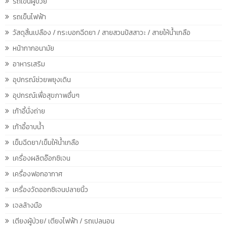
รถเข็นผู้ป่วย
รถเข็นไฟฟ้า
วัสดุสิ้นเปลือง / กระบอกฉีดยา / สายสวนปัสสาวะ / สายให้น้ำเกลือ
หน้ากากอนามัย
อาหารเสริม
อุปกรณ์ช่วยพยุงเดิน
อุปกรณ์เพื่อสุขภาพอื่นๆ
เก้าอี้นั่งถ่าย
เก้าอี้อาบน้ำ
เข็มฉีดยา/เข็มให้น้ำเกลือ
เครื่องผลิตอ๊อกซิเจน
เครื่องฟอกอากาศ
เครื่องวัดออกซิเจนปลายนิ้ว
เจลล้างมือ
เตียงผู้ป่วย/ เตียงไฟฟ้า / รถเปลนอน