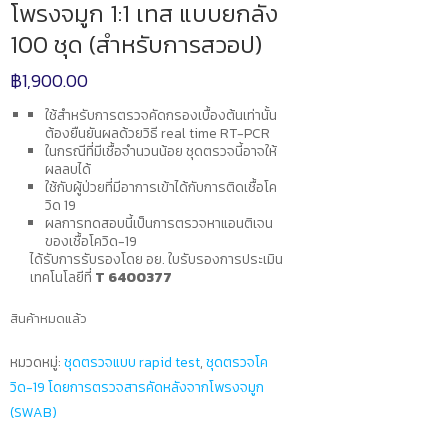
โพรงจมูก 1:1 เทส แบบยกลัง
100 ชุด (สำหรับการสวอป)
฿
1,900.00
ใช้สำหรับการตรวจคัดกรองเบื้องต้นเท่านั้น
ต้องยืนยันผลด้วยวิธี real time RT-PCR
ในกรณีที่มีเชื้อจำนวนน้อย ชุดตรวจนี้อาจให้
ผลลบได้
ใช้กับผู้ป่วยที่มีอาการเข้าได้กับการติดเชื้อโค
วิด 19
ผลการทดสอบนี้เป็นการตรวจหาแอนติเจน
ของเชื้อโควิด-19
ได้รับการรับรองโดย อย. ใบรับรองการประเมิน
เทคโนโลยีที่
T 6400377
สินค้าหมดแล้ว
หมวดหมู่:
ชุดตรวจแบบ rapid test
,
ชุดตรวจโค
วิด-19 โดยการตรวจสารคัดหลังจากโพรงจมูก
(SWAB)