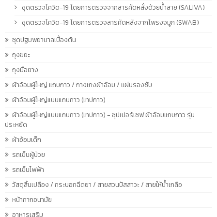
ชุดตรวจโควิด-19 โดยการตรวจจากสารคัดหลั่งด้วยน้ำลาย (SALIVA)
ชุดตรวจโควิด-19 โดยการตรวจสารคัดหลังจากโพรงจมูก (SWAB)
ชุดปฐมพยาบาลเบื้องต้น
ถุงขยะ
ถุงมือยาง
ผ้าอ้อมผู้ใหญ่ แถบกาว / กางเกงผ้าอ้อม / แผ่นรองซับ
ผ้าอ้อมผู้ใหญ่แบบแถบกาว (เทปกาว)
ผ้าอ้อมผู้ใหญ่แบบแถบกาว (เทปกาว) - ซุปเปอร์เซฟ ผ้าอ้อมแถบกาว รุ่น
ประหยัด
ผ้าอ้อมเด็ก
รถเข็นผู้ป่วย
รถเข็นไฟฟ้า
วัสดุสิ้นเปลือง / กระบอกฉีดยา / สายสวนปัสสาวะ / สายให้น้ำเกลือ
หน้ากากอนามัย
อาหารเสริม