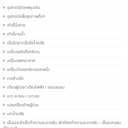
อุปกรณ์ช่วยพยุงเดิน
อุปกรณ์เพื่อสุขภาพอื่นๆ
เก้าอี้นั่งถ่าย
เก้าอี้อาบน้ำ
เข็มฉีดยา/เข็มให้น้ำเกลือ
เครื่องผลิตอ๊อกซิเจน
เครื่องฟอกอากาศ
เครื่องวัดออกซิเจนปลายนิ้ว
เจลล้างมือ
เตียงผู้ป่วย/ เตียงไฟฟ้า / รถเปลนอน
เบาะ 4 ตอน + เบาะลม
เปลเคลื่อนย้ายผู้ป่วย
เสาน้ำเกลือ
เอ็นเอส ผ้าเช็ดทำความสะอาดผิว, ผ้าเปียกทำความสะอาดผิว - เอ็นเอส แผ่น