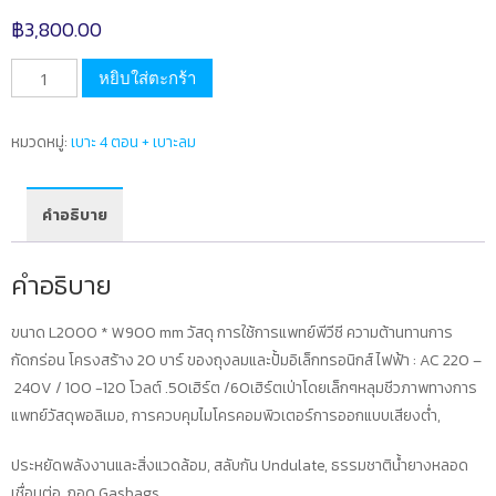
฿
3,800.00
จำนวน
หยิบใส่ตะกร้า
ที่นอน
ลม
หมวดหมู่:
เบาะ 4 ตอน + เบาะลม
สำหรับ
ป้องกัน
แผล
คำอธิบาย
กด
ทับ
คำอธิบาย
สำหรับ
เตียง
ขนาด L2000 * W900 mm วัสดุ การใช้การแพทย์พีวีซี ความต้านทานการ
ผู้
กัดกร่อน โครงสร้าง 20 บาร์ ของถุงลมและปั้มอิเล็กทรอนิกส์ ไฟฟ้า : AC 220 –
ป่วย
240V / 100 -120 โวลต์ .50เฮิร์ต /60เฮิร์ตเป่าโดยเล็กๆหลุมชีวภาพทางการ
รุ่น
แพทย์วัสดุพอลิเมอ, การควบคุมไมโครคอมพิวเตอร์การออกแบบเสียงต่ำ,
ขับ
ถ่าย
ประหยัดพลังงานและสิ่งแวดล้อม, สลับกัน Undulate, ธรรมชาติน้ำยางหลอด
บน
เชื่อมต่อ, ถอด Gasbags