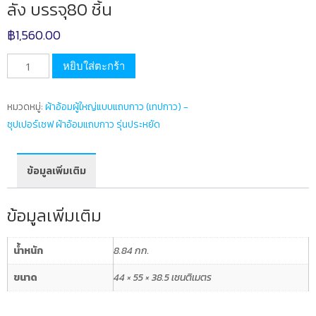
ลัง บรรจุ80 ชิ้น
฿
1,560.00
จำนวน
หยิบใส่ตะกร้า
ผ้า
อ้อม
หมวดหมู่:
ผ้าอ้อมผู้ใหญ่แบบแถบกาว (เทปกาว) -
ผู้ใหญ่
ซุปเปอร์เซฟ ผ้าอ้อมแถบกาว รุ่นประหยัด
แบบ
แถบ
กาว
ข้อมูลเพิ่มเติม
เอ็กซ์
ตร้า
ข้อมูลเพิ่มเติม
พลัส
NS
น้ำหนัก
8.84 กก.
ขนาด
M
ขนาด
44 × 55 × 38.5 เซนติเมตร
ลัง
บรรจุ80