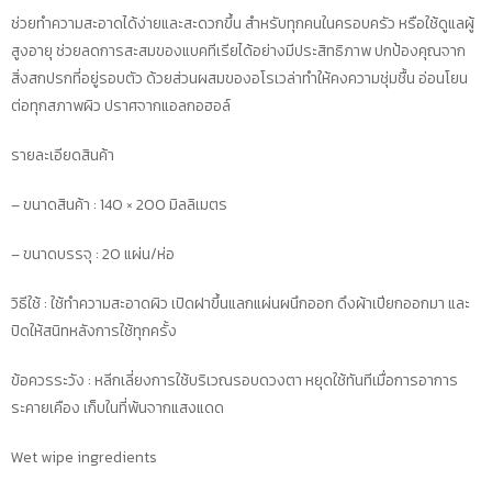
ลัง
ช่วยทำความสะอาดได้ง่ายและสะดวกขึ้น สำหรับทุกคนในครอบครัว หรือใช้ดูแลผู้
96
สูงอายุ ช่วยลดการสะสมของแบคทีเรียได้อย่างมีประสิทธิภาพ ปกป้องคุณจาก
ห่อ
สิ่งสกปรกที่อยู่รอบตัว ด้วยส่วนผสมของอโรเวล่าทำให้คงความชุ่มชื้น อ่อนโยน
เลข
ต่อทุกสภาพผิว ปราศจากแอลกอฮอล์
อย.10-
รายละเอียดสินค้า
2-
6300029423
– ขนาดสินค้า : 140 × 200 มิลลิเมตร
ชิ้น
– ขนาดบรรจุ : 20 แผ่น/ห่อ
วิธีใช้ : ใช้ทำความสะอาดผิว เปิดฝาขึ้นแลกแผ่นผนึกออก ดึงผ้าเปียกออกมา และ
ปิดให้สนิทหลังการใช้ทุกครั้ง
ข้อควรระวัง : หลีกเลี่ยงการใช้บริเวณรอบดวงตา หยุดใช้ทันทีเมื่อการอาการ
ระคายเคือง เก็บในที่พ้นจากแสงแดด
Wet wipe ingredients