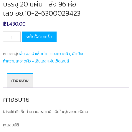
บรรจุ 20 แผ่น 1 ลัง 96 ห่อ
เลข อย.10-2-6300029423
฿
1,430.00
จำนวน
หยิบใส่ตะกร้า
ผ้า
เช็ค
หมวดหมู่:
เอ็นเอส ผ้าเช็ดทำความสะอาดผิว, ผ้าเปียก
ทำความ
ทำความสะอาดผิว - เอ็นเอส แผ่นเช็ดเลนส์
สะอาด
ผิว
สำหรับ
คำอธิบาย
ทุก
คนใน
คำอธิบาย
ครอบครัว
บรรจุ
Nisuki ผ้าเช็ดทำความสะอาดผิว ผืนใหญ่และหนาพิเศษ
20
แผ่น
คุณสมบัติ
1