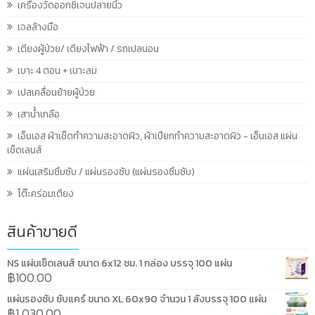
เครื่องวัดออกซิเจนปลายนิ้ว
เจลล้างมือ
เตียงผู้ป่วย/ เตียงไฟฟ้า / รถเปลนอน
เบาะ 4 ตอน + เบาะลม
เปลเคลื่อนย้ายผู้ป่วย
เสาน้ำเกลือ
เอ็นเอส ผ้าเช็ดทำความสะอาดผิว, ผ้าเปียกทำความสะอาดผิว - เอ็นเอส แผ่น
เช็ดเลนส์
แผ่นเสริมซึมซับ / แผ่นรองซับ (แผ่นรองซึมซับ)
โต๊ะคร่อมเตียง
สินค้าขายดี
NS แผ่นเช็ดเลนส์ ขนาด 6x12 ซม. 1 กล่อง บรรจุ 100 แผ่น
฿
100.00
แผ่นรองซับ ซับแคร์ ขนาด XL 60x90 จำนวน 1 ลังบรรจุ 100 แผ่น
฿
1,030.00