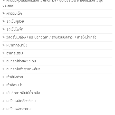
ผ้าอ้อมผู้ใหญ่แบบแถบกาว (เทปกาว) - ซุปเปอร์เซฟ ผ้าอ้อมแถบกาว รุ่น
ประหยัด
ผ้าอ้อมเด็ก
รถเข็นผู้ป่วย
รถเข็นไฟฟ้า
วัสดุสิ้นเปลือง / กระบอกฉีดยา / สายสวนปัสสาวะ / สายให้น้ำเกลือ
หน้ากากอนามัย
อาหารเสริม
อุปกรณ์ช่วยพยุงเดิน
อุปกรณ์เพื่อสุขภาพอื่นๆ
เก้าอี้นั่งถ่าย
เก้าอี้อาบน้ำ
เข็มฉีดยา/เข็มให้น้ำเกลือ
เครื่องผลิตอ๊อกซิเจน
เครื่องฟอกอากาศ