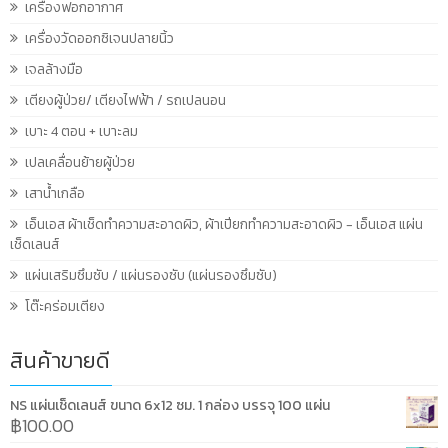
เครื่องฟอกอากาศ
เครื่องวัดออกซิเจนปลายนิ้ว
เจลล้างมือ
เตียงผู้ป่วย/ เตียงไฟฟ้า / รถเปลนอน
เบาะ 4 ตอน + เบาะลม
เปลเคลื่อนย้ายผู้ป่วย
เสาน้ำเกลือ
เอ็นเอส ผ้าเช็ดทำความสะอาดผิว, ผ้าเปียกทำความสะอาดผิว - เอ็นเอส แผ่น
เช็ดเลนส์
แผ่นเสริมซึมซับ / แผ่นรองซับ (แผ่นรองซึมซับ)
โต๊ะคร่อมเตียง
สินค้าขายดี
NS แผ่นเช็ดเลนส์ ขนาด 6x12 ซม. 1 กล่อง บรรจุ 100 แผ่น
฿
100.00