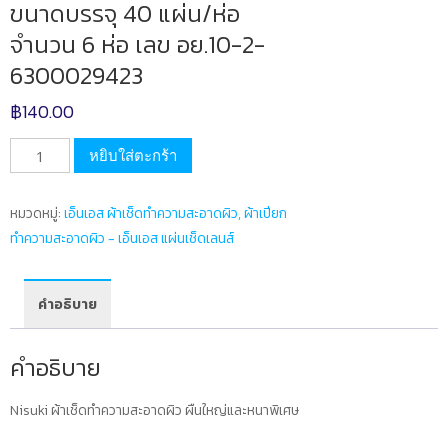
ขนาดบรรจุ 40 แผ่น/ห่อ
จำนวน 6 ห่อ เลข อย.10-2-
6300029423
฿
140.00
จำนวน
หยิบใส่ตะกร้า
ผ้า
เช็ค
หมวดหมู่:
เอ็นเอส ผ้าเช็ดทำความสะอาดผิว, ผ้าเปียก
ทำความ
ทำความสะอาดผิว - เอ็นเอส แผ่นเช็ดเลนส์
สะอาด
ผิว
สำหรับ
คำอธิบาย
ทุก
คนใน
คำอธิบาย
ครอบครัว
ขนาด
Nisuki ผ้าเช็ดทำความสะอาดผิว ผืนใหญ่และหนาพิเศษ
บรรจุ