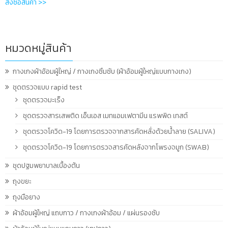
สั่งซื้อสินค้า >>
หมวดหมู่สินค้า
กางเกงผ้าอ้อมผู้ใหญ่ / กางเกงซึมซับ (ผ้าอ้อมผู้ใหญ่แบบกางเกง)
ชุดตรวจแบบ rapid test
ชุดตรวจมะเร็ง
ชุดตรวจสารเสพติด เอ็นเอส เมทแอมเฟตามีน แรพพิด เทสต์
ชุดตรวจโควิด-19 โดยการตรวจจากสารคัดหลั่งด้วยน้ำลาย (SALIVA)
ชุดตรวจโควิด-19 โดยการตรวจสารคัดหลังจากโพรงจมูก (SWAB)
ชุดปฐมพยาบาลเบื้องต้น
ถุงขยะ
ถุงมือยาง
ผ้าอ้อมผู้ใหญ่ แถบกาว / กางเกงผ้าอ้อม / แผ่นรองซับ