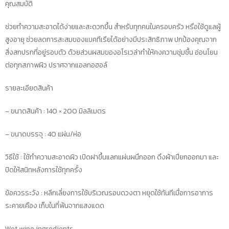
40
คุณสมบัติ
แผ่น/
ห่อ
ช่วยทำความสะอาดได้ง่ายและสะดวกขึ้น สำหรับทุกคนในครอบครัว หรือใช้ดูแลผู้
จำนวน
สูงอายุ ช่วยลดการสะสมของแบคทีเรียได้อย่างมีประสิทธิภาพ ปกป้องคุณจาก
6
สิ่งสกปรกที่อยู่รอบตัว ด้วยส่วนผสมของอโรเวล่าทำให้คงความชุ่มชื้น อ่อนโยน
ห่อ
ต่อทุกสภาพผิว ปราศจากแอลกอฮอล์
เลข
รายละเอียดสินค้า
อย.10-
2-
– ขนาดสินค้า : 140 × 200 มิลลิเมตร
6300029423
ชิ้น
– ขนาดบรรจุ : 40 แผ่น/ห่อ
วิธีใช้ : ใช้ทำความสะอาดผิว เปิดฝาขึ้นแลกแผ่นผนึกออก ดึงผ้าเปียกออกมา และ
ปิดให้สนิทหลังการใช้ทุกครั้ง
ข้อควรระวัง : หลีกเลี่ยงการใช้บริเวณรอบดวงตา หยุดใช้ทันทีเมื่อการอาการ
ระคายเคือง เก็บในที่พ้นจากแสงแดด
Wet wipe ingredients