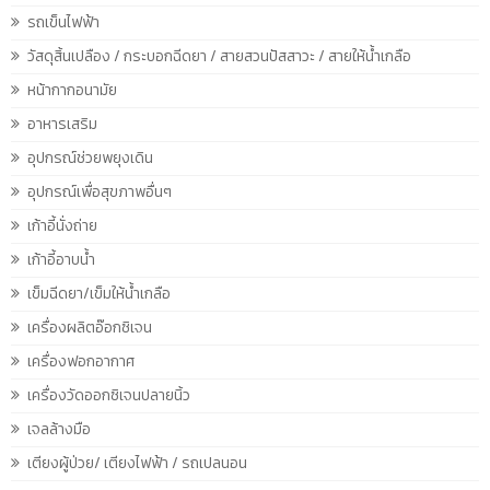
รถเข็นไฟฟ้า
วัสดุสิ้นเปลือง / กระบอกฉีดยา / สายสวนปัสสาวะ / สายให้น้ำเกลือ
หน้ากากอนามัย
อาหารเสริม
อุปกรณ์ช่วยพยุงเดิน
อุปกรณ์เพื่อสุขภาพอื่นๆ
เก้าอี้นั่งถ่าย
เก้าอี้อาบน้ำ
เข็มฉีดยา/เข็มให้น้ำเกลือ
เครื่องผลิตอ๊อกซิเจน
เครื่องฟอกอากาศ
เครื่องวัดออกซิเจนปลายนิ้ว
เจลล้างมือ
เตียงผู้ป่วย/ เตียงไฟฟ้า / รถเปลนอน