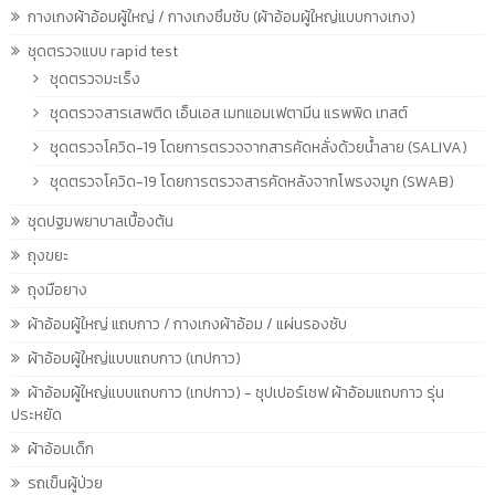
กางเกงผ้าอ้อมผู้ใหญ่ / กางเกงซึมซับ (ผ้าอ้อมผู้ใหญ่แบบกางเกง)
ชุดตรวจแบบ rapid test
ชุดตรวจมะเร็ง
ชุดตรวจสารเสพติด เอ็นเอส เมทแอมเฟตามีน แรพพิด เทสต์
ชุดตรวจโควิด-19 โดยการตรวจจากสารคัดหลั่งด้วยน้ำลาย (SALIVA)
ชุดตรวจโควิด-19 โดยการตรวจสารคัดหลังจากโพรงจมูก (SWAB)
ชุดปฐมพยาบาลเบื้องต้น
ถุงขยะ
ถุงมือยาง
ผ้าอ้อมผู้ใหญ่ แถบกาว / กางเกงผ้าอ้อม / แผ่นรองซับ
ผ้าอ้อมผู้ใหญ่แบบแถบกาว (เทปกาว)
ผ้าอ้อมผู้ใหญ่แบบแถบกาว (เทปกาว) - ซุปเปอร์เซฟ ผ้าอ้อมแถบกาว รุ่น
ประหยัด
ผ้าอ้อมเด็ก
รถเข็นผู้ป่วย