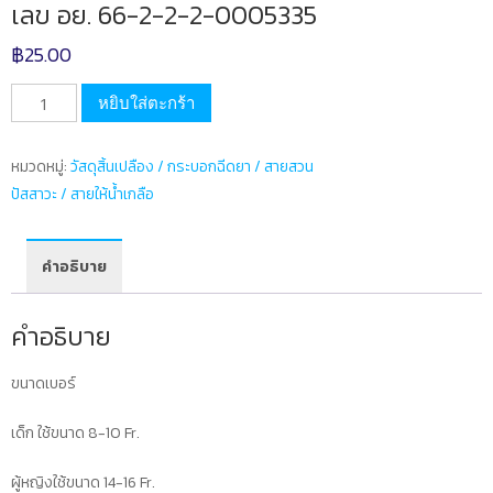
เลข อย. 66-2-2-2-0005335
฿
25.00
จำนวน
หยิบใส่ตะกร้า
สาย
สวน
หมวดหมู่:
วัสดุสิ้นเปลือง / กระบอกฉีดยา / สายสวน
ปัสสาวะ
ปัสสาวะ / สายให้น้ำเกลือ
2
ทาง
NS
คำอธิบาย
เบอร์
12
คำอธิบาย
จำนวน
1
ขนาดเบอร์
ห่อ
1
เด็ก ใช้ขนาด 8-10 Fr.
เส้น
เลข
ผู้หญิงใช้ขนาด 14-16 Fr.