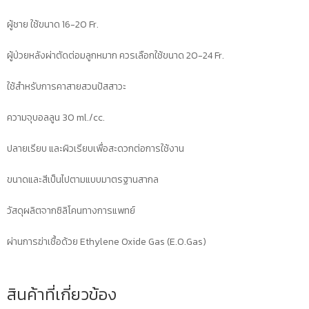
อย.
ผู้ชาย ใช้ขนาด 16-20 Fr.
66-
2-
ผู้ป่วยหลังผ่าตัดต่อมลูกหมาก ควรเลือกใช้ขนาด 20-24 Fr.
2-
2-
ใช้สำหรับการคาสายสวนปัสสาวะ
0005335
ชิ้น
ความจุบอลลูน 30 ml./cc.
ปลายเรียบ และผิวเรียบเพื่อสะดวกต่อการใช้งาน
ขนาดและสีเป็นไปตามแบบมาตรฐานสากล
วัสดุผลิตจากซิลิโคนทางการแพทย์
ผ่านการฆ่าเชื้อด้วย Ethylene Oxide Gas (E.O.Gas)
สินค้าที่เกี่ยวข้อง