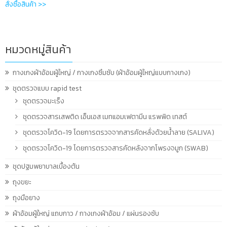
สั่งซื้อสินค้า >>
หมวดหมู่สินค้า
กางเกงผ้าอ้อมผู้ใหญ่ / กางเกงซึมซับ (ผ้าอ้อมผู้ใหญ่แบบกางเกง)
ชุดตรวจแบบ rapid test
ชุดตรวจมะเร็ง
ชุดตรวจสารเสพติด เอ็นเอส เมทแอมเฟตามีน แรพพิด เทสต์
ชุดตรวจโควิด-19 โดยการตรวจจากสารคัดหลั่งด้วยน้ำลาย (SALIVA)
ชุดตรวจโควิด-19 โดยการตรวจสารคัดหลังจากโพรงจมูก (SWAB)
ชุดปฐมพยาบาลเบื้องต้น
ถุงขยะ
ถุงมือยาง
ผ้าอ้อมผู้ใหญ่ แถบกาว / กางเกงผ้าอ้อม / แผ่นรองซับ