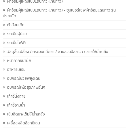
ผ้าอ้อมผู้ใหญ่แบบแถบกาว (เทปกาว)
ผ้าอ้อมผู้ใหญ่แบบแถบกาว (เทปกาว) - ซุปเปอร์เซฟ ผ้าอ้อมแถบกาว รุ่น
ประหยัด
ผ้าอ้อมเด็ก
รถเข็นผู้ป่วย
รถเข็นไฟฟ้า
วัสดุสิ้นเปลือง / กระบอกฉีดยา / สายสวนปัสสาวะ / สายให้น้ำเกลือ
หน้ากากอนามัย
อาหารเสริม
อุปกรณ์ช่วยพยุงเดิน
อุปกรณ์เพื่อสุขภาพอื่นๆ
เก้าอี้นั่งถ่าย
เก้าอี้อาบน้ำ
เข็มฉีดยา/เข็มให้น้ำเกลือ
เครื่องผลิตอ๊อกซิเจน