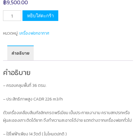
฿
9,500.00
จำนวน
หยิบใส่ตะกร้า
เครื่อง
ฟอก
หมวดหมู่:
เครื่องฟอกอากาศ
อา
กา
ศก
คำอธิบาย
รี
นโฟลว
คำอธิบาย
รุ่น
HAC219
– ครอบคลุมพื้นที่ 36 ตรม.
สี
PINK
– ประสิทธิภาพสูง CADR 226 m3/h
GOLD
แถม
ตัวเครื่องเคลือบสีเมทัลลิกเกรดพรีเมียม เป็นประกายเงางาม คราบสกปรกหรือ
ไส้
ฝุ่นละอองเกาะติดได้ยาก จึงทำความสะอาดได้ง่าย แตกต่างจากเครื่องฟอกทั่วไป
กรอง
– ใช้ไฟฟ้าเพียง 14 วัตต์ ( ในโหมดปกติ )
2