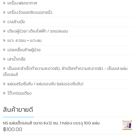
เครื่องฟอกอากาศ
เครื่องวัดออกซิเจนปลายนิ้ว
เจลล้างมือ
เตียงผู้ป่วย/ เตียงไฟฟ้า / รถเปลนอน
เบาะ 4 ตอน + เบาะลม
เปลเคลื่อนย้ายผู้ป่วย
เสาน้ำเกลือ
เอ็นเอส ผ้าเช็ดทำความสะอาดผิว, ผ้าเปียกทำความสะอาดผิว - เอ็นเอส แผ่น
เช็ดเลนส์
แผ่นเสริมซึมซับ / แผ่นรองซับ (แผ่นรองซึมซับ)
โต๊ะคร่อมเตียง
สินค้าขายดี
NS แผ่นเช็ดเลนส์ ขนาด 6x12 ซม. 1 กล่อง บรรจุ 100 แผ่น
฿
100.00