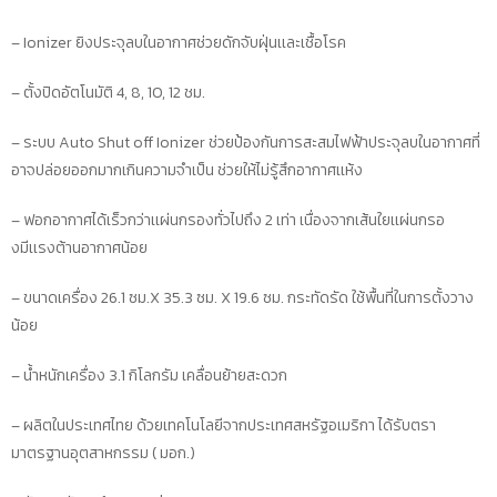
ชิ้น
– Ionizer ยิงประจุลบในอากาศช่วยดักจับฝุ่นเเละเชื้อโรค
ชิ้น
– ตั้งปิดอัตโนมัติ 4, 8, 10, 12 ชม.
– ระบบ Auto Shut off Ionizer ช่วยป้องกันการสะสมไฟฟ้าประจุลบในอากาศที่
อาจปล่อยออกมากเกินความจำเป็น ช่วยให้ไม่รู้สึกอากาศเเห้ง
– ฟอกอากาศได้เร็วกว่าเเผ่นกรองทั่วไปถึง 2 เท่า เนื่องจากเส้นใยเเผ่นกรอ
งมีเเรงต้านอากาศน้อย
– ขนาดเครื่อง 26.1 ซม.X 35.3 ซม. X 19.6 ซม. กระทัดรัด ใช้พื้นที่ในการตั้งวาง
น้อย
– น้ำหนักเครื่อง 3.1 กิโลกรัม เคลื่อนย้ายสะดวก
– ผลิตในประเทศไทย ด้วยเทคโนโลยีจากประเทศสหรัฐอเมริกา ได้รับตรา
มาตรฐานอุตสาหกรรม ( มอก.)