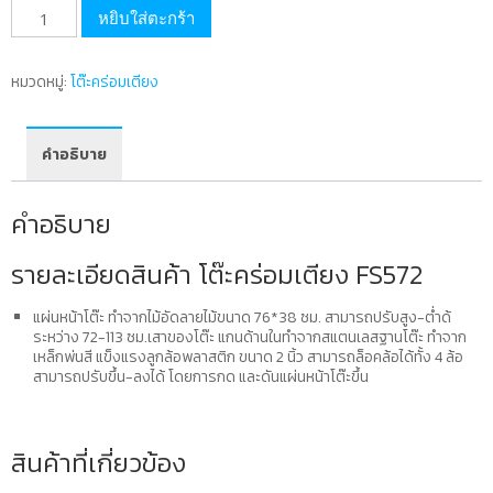
จำนวน
หยิบใส่ตะกร้า
โต๊ะ
คร่อม
หมวดหมู่:
โต๊ะคร่อมเตียง
เตียง
FS572
เลข
คำอธิบาย
อย.
66-
คำอธิบาย
2-
3-
รายละเอียดสินค้า โต๊ะคร่อมเตียง FS572
2-
0006541
แผ่นหน้าโต๊ะ ทำจากไม้อัดลายไม้ขนาด 76*38 ซม. สามารถปรับสูง-ต่ำด้
ระหว่าง 72-113 ซม.เสาของโต๊ะ แกนด้านในทำจากสแตนเลสฐานโต๊ะ ทำจาก
ชิ้น
เหล็กพ่นสี แข็งแรงลูกล้อพลาสติก ขนาด 2 นิ้ว สามารถล็อคล้อได้ทั้ง 4 ล้อ
สามารถปรับขึ้น-ลงได้ โดยการกด และดันแผ่นหน้าโต๊ะขึ้น
สินค้าที่เกี่ยวข้อง