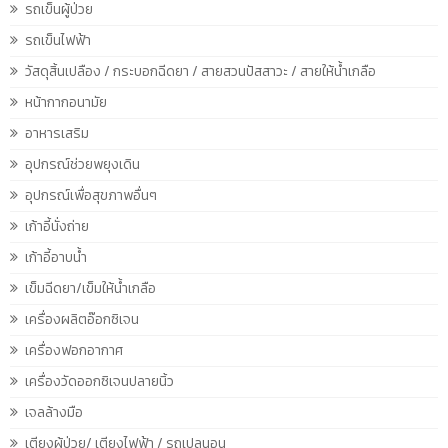
รถเข็นผู้ป่วย
รถเข็นไฟฟ้า
วัสดุสิ้นเปลือง / กระบอกฉีดยา / สายสวนปัสสาวะ / สายให้น้ำเกลือ
หน้ากากอนามัย
อาหารเสริม
อุปกรณ์ช่วยพยุงเดิน
อุปกรณ์เพื่อสุขภาพอื่นๆ
เก้าอี้นั่งถ่าย
เก้าอี้อาบน้ำ
เข็มฉีดยา/เข็มให้น้ำเกลือ
เครื่องผลิตอ๊อกซิเจน
เครื่องฟอกอากาศ
เครื่องวัดออกซิเจนปลายนิ้ว
เจลล้างมือ
เตียงผู้ป่วย/ เตียงไฟฟ้า / รถเปลนอน