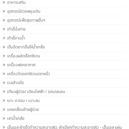
อาหารเสริม
อุปกรณ์ช่วยพยุงเดิน
อุปกรณ์เพื่อสุขภาพอื่นๆ
เก้าอี้นั่งถ่าย
เก้าอี้อาบน้ำ
เข็มฉีดยา/เข็มให้น้ำเกลือ
เครื่องผลิตอ๊อกซิเจน
เครื่องฟอกอากาศ
เครื่องวัดออกซิเจนปลายนิ้ว
เจลล้างมือ
เตียงผู้ป่วย/ เตียงไฟฟ้า / รถเปลนอน
เบาะ 4 ตอน + เบาะลม
เปลเคลื่อนย้ายผู้ป่วย
เสาน้ำเกลือ
เอ็นเอส ผ้าเช็ดทำความสะอาดผิว, ผ้าเปียกทำความสะอาดผิว - เอ็นเอส แผ่น