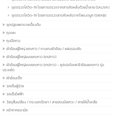
ชุดตรวจโควิด-19 โดยการตรวจจากสารคัดหลั่งด้วยน้ำลาย (SALIVA)
ชุดตรวจโควิด-19 โดยการตรวจสารคัดหลังจากโพรงจมูก (SWAB)
ชุดปฐมพยาบาลเบื้องต้น
ถุงขยะ
ถุงมือยาง
ผ้าอ้อมผู้ใหญ่ แถบกาว / กางเกงผ้าอ้อม / แผ่นรองซับ
ผ้าอ้อมผู้ใหญ่แบบแถบกาว (เทปกาว)
ผ้าอ้อมผู้ใหญ่แบบแถบกาว (เทปกาว) - ซุปเปอร์เซฟ ผ้าอ้อมแถบกาว รุ่น
ประหยัด
ผ้าอ้อมเด็ก
รถเข็นผู้ป่วย
รถเข็นไฟฟ้า
วัสดุสิ้นเปลือง / กระบอกฉีดยา / สายสวนปัสสาวะ / สายให้น้ำเกลือ
หน้ากากอนามัย