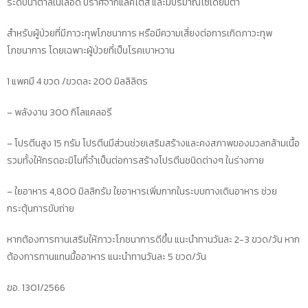
ระดับน้ำตาลในเลือด ปราศจากแลคโตส และมีปริมาณโซเดียมต่ำ
นิล
ลา
สำหรับผู้ป่วยที่มีภาวะทุพโภชนาการ หรือมีความเสี่ยงต่อการเกิดภาวะทุพ
(อาหาร
โภชนาการ โดยเฉพาะผู้ป่วยที่เป็นโรคเบาหวาน
ทางการ
1 แพคมี 4 ขวด /ขวดละ 200 มิลลิลิตร
แพทย์)
200
– พลังงาน 300 กิโลแคลอรี
ml
มี
– โปรตีนสูง 15 กรัม โปรตีนมีส่วนช่วยเสริมสร้างและคงสภาพของมวลกล้ามเนื้อ
24
รวมทั้งให้กรดอะมิโนที่จำเป็นต่อการสร้างโปรตีนชนิดต่างๆ ในร่างกาย
ขวด
ชิ้น
– ใยอาหาร 4,800 มิลลิกรัม ใยอาหารเพิ่มกากในระบบทางเดินอาหาร ช่วย
กระตุ้นการขับถ่าย
หากต้องการทานเสริมให้ภาวะโภชนาการดีขึ้น แนะนำทานวันละ 2-3 ขวด/วัน หาก
ต้องการทานแทนมื้ออาหาร แนะนำทานวันละ 5 ขวด/วัน
ฆอ. 1301/2566