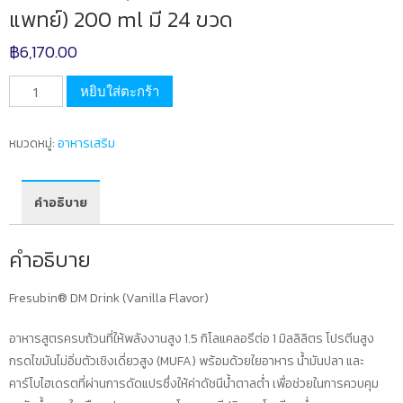
แพทย์) 200 ml มี 24 ขวด
฿
6,170.00
จำนวน
หยิบใส่ตะกร้า
Fresubin
DM
หมวดหมู่:
อาหารเสริม
เฟร
ซู
บิน
คำอธิบาย
ดี
เอ็ม
คำอธิบาย
อาหาร
ครบ
Fresubin® DM Drink (Vanilla Flavor)
ถ้วน
พร้อม
อาหารสูตรครบถ้วนที่ให้พลังงานสูง 1.5 กิโลแคลอรีต่อ 1 มิลลิลิตร โปรตีนสูง
ดื่ม
กรดไขมันไม่อิ่มตัวเชิงเดี่ยวสูง (MUFA) พร้อมด้วยใยอาหาร น้ำมันปลา และ
กลิ่น
คาร์โบไฮเดรตที่ผ่านการดัดแปรซึ่งให้ค่าดัชนีน้ำตาลต่ำ เพื่อช่วยในการควบคุม
วา