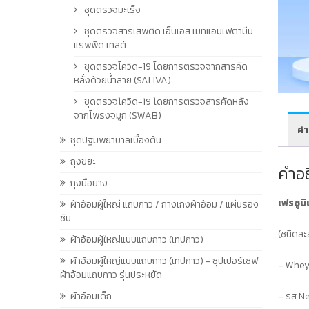
ชุดตรวจมะเร็ง
ชุดตรวจสารเสพติด เอ็นเอส เมทแอมเฟตามีน
แรพพิด เทสต์
ชุดตรวจโควิด-19 โดยการตรวจจากสารคัด
หลั่งด้วยน้ำลาย (SALIVA)
ชุดตรวจโควิด-19 โดยการตรวจสารคัดหลัง
จากโพรงจมูก (SWAB)
คำ
ชุดปฐมพยาบาลเบื้องต้น
ถุงขยะ
คำอ
ถุงมือยาง
เฟรซูบ
ผ้าอ้อมผู้ใหญ่ แถบกาว / กางเกงผ้าอ้อม / แผ่นรอง
ซับ
(ชนิดละ
ผ้าอ้อมผู้ใหญ่แบบแถบกาว (เทปกาว)
ผ้าอ้อมผู้ใหญ่แบบแถบกาว (เทปกาว) - ซุปเปอร์เซฟ
– Whey 
ผ้าอ้อมแถบกาว รุ่นประหยัด
– รส Ne
ผ้าอ้อมเด็ก