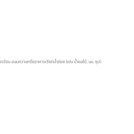
รร้อน ขนมหวานหรืออาหารเรียกน้ำย่อย (เช่น น้ำผลไม้, นม, ซุป)