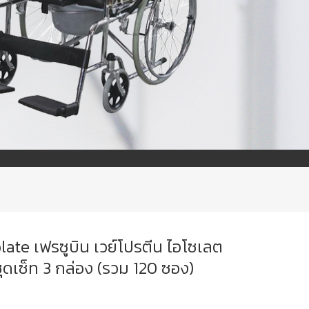
ate เฟรซูบิน เวย์โปรตีน ไอโซเลต
ุดเซ็ท 3 กล่อง (รวม 120 ซอง)