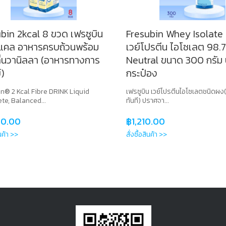
bin 2kcal 8 ขวด เฟรซูบิน
Fresubin Whey Isolate 
ลแคล อาหารครบถ้วนพร้อม
เวย์โปรตีน ไอโซเลต 98.
ลิ่นวานิลลา (อาหารทางการ
Neutral ขนาด 300 กรัม 
)
กระป๋อง
n® 2 Kcal Fibre DRINK Liquid
เฟรซูบิน เวย์โปรตีนไอโซเลตชนิดผง
te, Balanced...
ทันที) ปราศจา...
90.00
฿
1,210.00
ินค้า >>
สั่งซื้อสินค้า >>