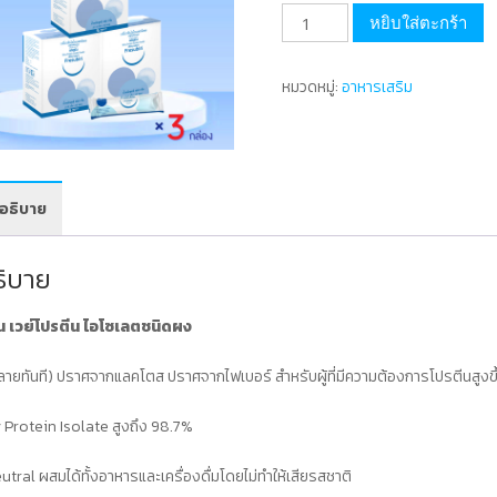
จำนวน
หยิบใส่ตะกร้า
Fresubin
Whey
หมวดหมู่:
อาหารเสริม
Isolate
เฟร
ซู
บิน
อธิบาย
เวย์
โปรตีน
ไอ
ธิบาย
โซ
เลต
ิน เวย์โปรตีน ไอโซเลตชนิดผง
98.7%
ลายทันที) ปราศจากแลคโตส ปราศจากไฟเบอร์ สำหรับผู้ที่มีความต้องการโปรตีนสูงขึ้
รส
Neutral
Protein Isolate สูงถึง 98.7%
ชุด
เซ็ท
utral ผสมได้ทั้งอาหารและเครื่องดื่มโดยไม่ทำให้เสียรสชาติ
3