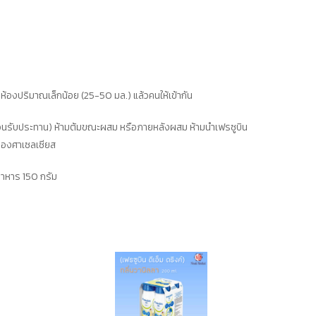
ห้องปริมาณเล็กน้อย (25-50 มล.) แล้วคนให้เข้ากัน
่อนรับประทาน) ห้ามต้มขณะผสม หรือภายหลังผสม ห้ามนำเฟรซูบิน
0 องศาเซลเซียส
อาหาร 150 กรัม