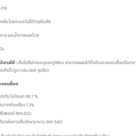
กล่อง
ง่าย
(รวม
120
กลิ่น ไม่แต่งรส ไม่ใช้วัตถุกันเสีย
ซอง)
น้ำตาล และน้ำตาลแลคโตส
ชิ้น
มัน
ำการใช้ :
เก็บในที่แห้งและอุณหภูมิห้อง สามารถผสมได้ทั้งกับของเหลวเย็นหรืออาหา
สำเร็จรูป ( เช่น ซอส, ซุปข้น)
ะกอบอื่นๆ
โปรตีน ไอโซเลต 98.7 %
ทินจากถั่วเหลือง 1.3%
ลซิไฟเออร์ (INS322)
ที่ช่วยในการเก็บรักษาอาหาร (INS 942)