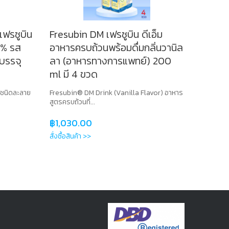
เฟรซูบิน
Fresubin DM เฟรซูบิน ดีเอ็ม
7% รส
อาหารครบถ้วนพร้อมดื่มกลิ่นวานิล
บรรจุ
ลา (อาหารทางการแพทย์) 200
ml มี 4 ขวด
(ชนิดละลาย
Fresubin® DM Drink (Vanilla Flavor) อาหาร
สูตรครบถ้วนที่...
฿
1,030.00
สั่งซื้อสินค้า >>