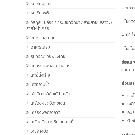
รถเข็นผู้ป่วย
– ละลาย
รถเข็นไฟฟ้า
– ไม่แต่ง
วัสดุสิ้นเปลือง / กระบอกฉีดยา / สายสวนปัสสาวะ /
สายให้น้ำเกลือ
– ไม่มี
หน้ากากอนามัย
อาหารเสริม
– ไม่มีไข
อุปกรณ์ช่วยพยุงเดิน
ข้อแนะน
อุปกรณ์เพื่อสุขภาพอื่นๆ
และอาหาร
เก้าอี้นั่งถ่าย
ส่วนปร
เก้าอี้อาบน้ำ
เข็มฉีดยา/เข็มให้น้ำเกลือ
เวย์
เครื่องผลิตอ๊อกซิเจน
เลซิ
อิมั
เครื่องฟอกอากาศ
ก๊าซ
เครื่องวัดออกซิเจนปลายนิ้ว
เจลล้างมือ