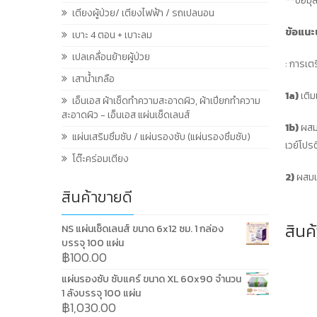
**ข้อมุ
เตียงผู้ป่วย/ เตียงไฟฟ้า / รถเปลนอน
ข้อแนะ
เบาะ 4 ตอน + เบาะลม
เปลเคลื่อนย้ายผู้ป่วย
: การเต
เสาน้ำเกลือ
1a)
เติม
เอ็นเอส ผ้าเช็ดทำความสะอาดผิว, ผ้าเปียกทำความ
สะอาดผิว - เอ็นเอส แผ่นเช็ดเลนส์
1b)
ผสมล
แผ่นเสริมซึมซับ / แผ่นรองซับ (แผ่นรองซึมซับ)
เวย์โปร
โต๊ะคร่อมเตียง
2)
ผสมเฟ
สินค้าขายดี
สินค้
NS แผ่นเช็ดเลนส์ ขนาด 6x12 ซม. 1 กล่อง
บรรจุ 100 แผ่น
฿
100.00
แผ่นรองซับ ซับแคร์ ขนาด XL 60x90 จำนวน
1 ลังบรรจุ 100 แผ่น
฿
1,030.00