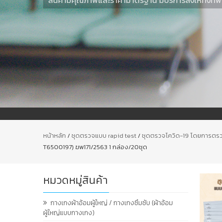
หน้าหลัก
/
ชุดตรวจแบบ rapid test
/
ชุดตรวจโควิด-19 โดยการตรว
T6500197) ฆพ171/2563 1 กล่อง/20ชุด
หมวดหมู่สินค้า
กางเกงผ้าอ้อมผู้ใหญ่ / กางเกงซึมซับ (ผ้าอ้อม
ผู้ใหญ่แบบกางเกง)