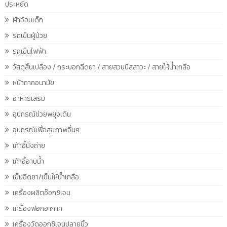
ประหยัด
ผ้าอ้อมเด็ก
รถเข็นผู้ป่วย
รถเข็นไฟฟ้า
วัสดุสิ้นเปลือง / กระบอกฉีดยา / สายสวนปัสสาวะ / สายให้น้ำเกลือ
หน้ากากอนามัย
อาหารเสริม
อุปกรณ์ช่วยพยุงเดิน
อุปกรณ์เพื่อสุขภาพอื่นๆ
เก้าอี้นั่งถ่าย
เก้าอี้อาบน้ำ
เข็มฉีดยา/เข็มให้น้ำเกลือ
เครื่องผลิตอ๊อกซิเจน
เครื่องฟอกอากาศ
เครื่องวัดออกซิเจนปลายนิ้ว