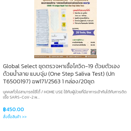
Global Select ชุดตรวจหาเชื้อโควิด-19 ด้วยตัวเอง
ด้วยน้ำลาย แบบจุ่ม (One Step Saliva Test) (ปท
T6500197) ฆพ171/2563 1 กล่อง/20ชุด
บุคคลทั่วไปสามารถใช้ได้้ / HOME USE ใช้กับผู้ป่วยที่มีอาการเข้ากันได้กับการติด
เชื้อ SARS-CoV-2 ผ...
฿
450.00
สั่งซื้อสินค้า >>