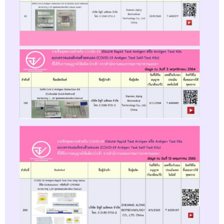
กล่อง/1
ชุด
ชิ้น