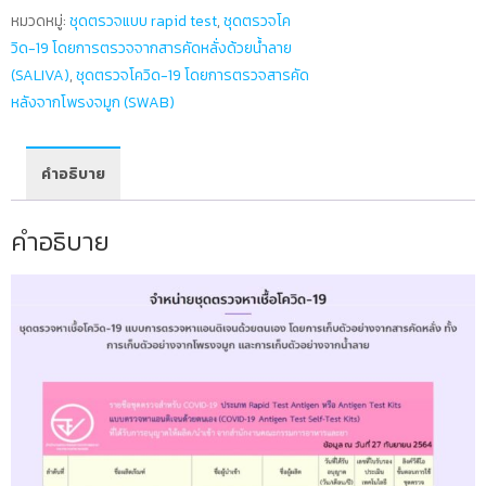
Select
หมวดหมู่:
ชุดตรวจแบบ rapid test
,
ชุดตรวจโค
ชุด
วิด-19 โดยการตรวจจากสารคัดหลั่งด้วยน้ำลาย
ตรวจ
(SALIVA)
,
ชุดตรวจโควิด-19 โดยการตรวจสารคัด
หา
หลังจากโพรงจมูก (SWAB)
เชื้อ
โค
วิด-19
คำอธิบาย
2
IN
คำอธิบาย
1
แบบ
แหย่
จมูก
และ
น้ำลาย
(ปท
T6500261)
1