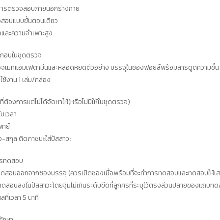
66-
การตรวจสอบภายนอกร่างกาย
2-
จสอบแบบขั้นตอนเดียว
2-
วและความจำเพาะสูง
1-
0001247
ะกอบในชุดตรวจ
ขนาด
จเมทแอมเฟตามีนและหลอดหยดตัวอย่าง บรรจุในซองฟอยล์พร้อมสารดูดความชื้น 
บรรจุ
รใช้งาน 1 เล่ม/กล่อง
40
ี่ต้องการแต่ไม่ได้จัดหาให้(หรือไม่มีให้ในชุดตรวจ)
ชุด
ับเวลา
ทดสอบ
พทย์
ชิ้น
่อ-สกุล ติดภาชนะใส่ปัสสาวะ
การทดสอบ
ดสอบออกจากซองบรรจุ (ควรเปิดซองเมื่อพร้อมที่จะทำการทดสอบและทดสอบให้เสร็
นทดสอบลงในปัสสาวะโดยจุ่มไม่เกินระดับขีดที่ลูกศรที่ระบุไว้ตรงส่วนปลายของแถบท
ที่เวลา 5 นาที
รักษา