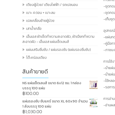
เตียงผู้ป่วย/ เตียงไฟฟ้า / รถเปลนอน
-ชุดทดส
-ชุดทด
เบาะ 4 ตอน + เบาะลม
-เก็บชุ
เปลเคลื่อนย้ายผู้ป่วย
เสาน้ำเกลือ
อุปกรณ์
เอ็นเอส ผ้าเช็ดทำความสะอาดผิว, ผ้าเปียกทำความ
-แผ่นท
สะอาดผิว - เอ็นเอส แผ่นเช็ดเลนส์
-คู่มือ
แผ่นเสริมซึมซับ / แผ่นรองซับ (แผ่นรองซึมซับ)
-ภาชนะที
โต๊ะคร่อมเตียง
การใช้ง
-นำแผ่
สินค้าขายดี
-นำแผ่
-ใช้หลอ
NS แผ่นเช็ดเลนส์ ขนาด 6x12 ซม. 1 กล่อง
-รอการ
บรรจุ 100 แผ่น
฿
100.00
การอ่า
แผ่นรองซับ ซับแคร์ ขนาด XL 60x90 จำนวน
-อ่านผ
1 ลังบรรจุ 100 แผ่น
฿
1,030.00