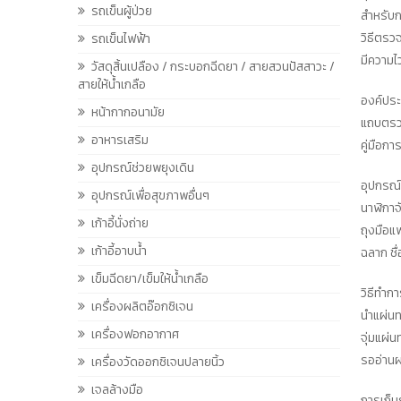
รถเข็นผู้ป่วย
สำหรับ
วิธีตรว
รถเข็นไฟฟ้า
มีความไ
วัสดุสิ้นเปลือง / กระบอกฉีดยา / สายสวนปัสสาวะ /
สายให้น้ำเกลือ
องค์ปร
หน้ากากอนามัย
แถบตรว
อาหารเสริม
คู่มือกา
อุปกรณ์ช่วยพยุงเดิน
อุปกรณ์ท
อุปกรณ์เพื่อสุขภาพอื่นๆ
นาฬิกาจ
เก้าอี้นั่งถ่าย
ถุงมือแ
เก้าอี้อาบน้ำ
ฉลาก ชื
เข็มฉีดยา/เข็มให้น้ำเกลือ
วิธีทำ
เครื่องผลิตอ๊อกซิเจน
นำแผ่นท
เครื่องฟอกอากาศ
จุ่มแผ่
รออ่านผล
เครื่องวัดออกซิเจนปลายนิ้ว
เจลล้างมือ
การเก็บ