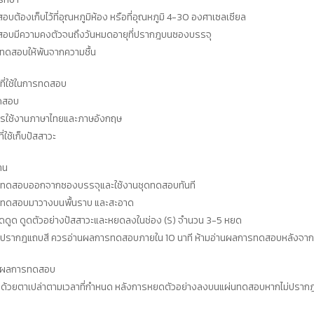
อบต้องเก็บไว้ที่อุณหภูมิห้อง หรือที่อุณหภูมิ 4-30 องศาเซลเซียล
สอบมีความคงตัวจนถึงวันหมดอายุที่ปรากฎบนซองบรรจุ
ดทดสอบให้พ้นจากความชื้น
ที่ใช้ในการทดสอบ
ดสอบ
การใช้งานภาษาไทยและภาษอังกฤษ
่ใช้เก็บปัสสาวะ
าน
นทดสอบออกจากซองบรรจุและใช้งานชุดทดสอบทันที
นทดสอบมาวางบนพื้นราบ และสะอาด
ดดูด ดูดตัวอย่างปัสสาวะและหยดลงในช่อง (S) จำนวน 3-5 หยด
ปรากฎแถบสี ควรอ่านผลการทดสอบภายใน 10 นาที ห้ามอ่านผลการทดสอบหลังจาก 
นผลการทดสอบ
ลด้วยตาเปล่าตามเวลาที่กำหนด หลังการหยดตัวอย่างลงบนแผ่นทดสอบหากไม่ปรา