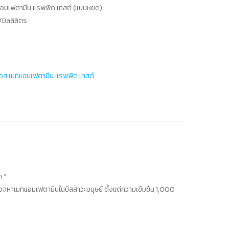
แอมเฟตามีน แรพพิด เทสต์ (แบบหยด)
/มิลลิลิตร
อส เมทแอมเฟตามีน แรพพิด เทสต์
 ”
วจหาเมทแอมเฟตามีนในปัสสาวะมนุษย์ ตั้งแต่ความเข้มข้น 1,000