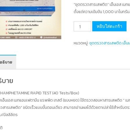
“ชุดตรวจสารเสพติด” เอ็นเอส เมท
ตั้งแต่ความเข้มข้น 1,000 นาโนกรัม
จำนวน
หยิบใส่ตะกร้า
ชุด
ทดสอบ
หมวดหมู่:
ชุดตรวจสารเสพติด เอ็นเ
สาร
เสพ
ติด
อธิบาย
เมท
แอ
ธิบาย
มเฟ
ตา
HAMPHETAMINE RAPID TEST (40 Tests/Box)
มีน
เอ็นเอส เมทแอมเฟตามีน แรพพิด เทสต์ (แบบหยด) ใช้ตรวจสอบหาสารเสพติด “ เมท
ใน
จสารเสพติด” ชนิดเร็วแบบขั้นตอนเดียว สามารถอ่านผลได้ด้วยตาเปล่าใช้สำหรับตร
ปัสสาวะ
ม/มิลลิลิตร
เลข
อย.
ติ