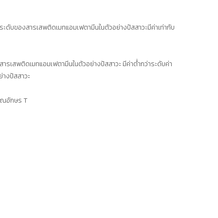
ะดับของสารเสพติดเมทแอมเฟตามีนในตัวอย่างปัสสาวะมีค่าเท่ากับ
เสพติดเมทแอมเฟตามีนในตัวอย่างปัสสาวะ มีค่าต่ำกว่าระดับค่า
่างปัสสาวะ
วณอักษร T