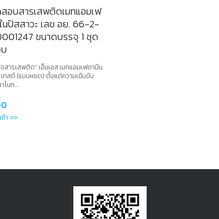
ดสอบสารเสพติดเมทแอมเฟ
ในปัสสาวะ เลข อย. 66-2-
0001247 ขนาดบรรจุ 1 ชุด
อบ
จสารเสพติด” เอ็นเอส เมทแอมเฟตามีน
เทสต์ (แบบหยด) ตั้งแต่ความเข้มข้น
าโนก...
00
ินค้า >>