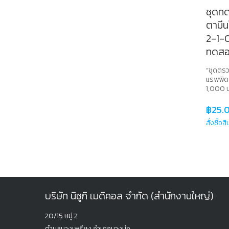
ชุดท
ตามีน
2-1-
ทดส
“ชุดตรว
แรพพิด 
1,000 น
฿
25.
สั่งซื้อส
บริษัท นิซูกิ เมดิคอล จำกัด (สำนักงานใหญ่)
20/15 หมู่ 2
ตำบลบางเพรียง
อำเภอบางบ่อ