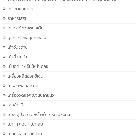
หน้ากากอนามัย
อาหารเสริม
อุปกรณ์ช่วยพยุงเดิน
อุปกรณ์เพื่อสุขภาพอื่นๆ
เก้าอี้นั่งถ่าย
เก้าอี้อาบน้ำ
เข็มฉีดยา/เข็มให้น้ำเกลือ
เครื่องผลิตอ๊อกซิเจน
เครื่องฟอกอากาศ
เครื่องวัดออกซิเจนปลายนิ้ว
เจลล้างมือ
เตียงผู้ป่วย/ เตียงไฟฟ้า / รถเปลนอน
เบาะ 4 ตอน + เบาะลม
เปลเคลื่อนย้ายผู้ป่วย