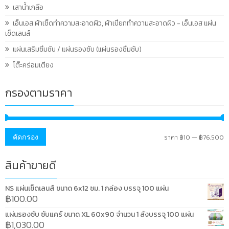
เสาน้ำเกลือ
เอ็นเอส ผ้าเช็ดทำความสะอาดผิว, ผ้าเปียกทำความสะอาดผิว - เอ็นเอส แผ่น
เช็ดเลนส์
แผ่นเสริมซึมซับ / แผ่นรองซับ (แผ่นรองซึมซับ)
โต๊ะคร่อมเตียง
กรองตามราคา
ร
ร
คัดกรอง
ราคา
฿10
—
฿76,500
ต่
สู
สินค้าขายดี
สุ
NS แผ่นเช็ดเลนส์ ขนาด 6x12 ซม. 1 กล่อง บรรจุ 100 แผ่น
฿
100.00
แผ่นรองซับ ซับแคร์ ขนาด XL 60x90 จำนวน 1 ลังบรรจุ 100 แผ่น
฿
1,030.00