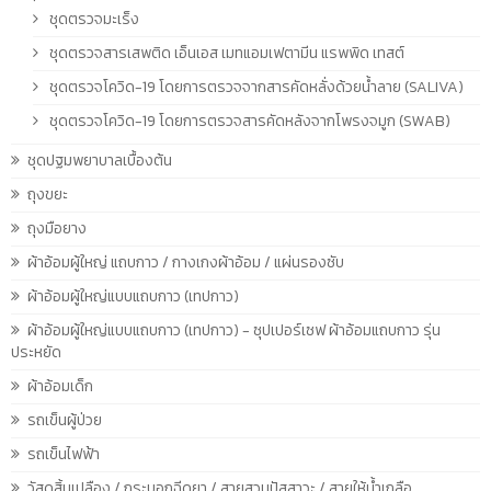
ชุดตรวจมะเร็ง
ชุดตรวจสารเสพติด เอ็นเอส เมทแอมเฟตามีน แรพพิด เทสต์
ชุดตรวจโควิด-19 โดยการตรวจจากสารคัดหลั่งด้วยน้ำลาย (SALIVA)
ชุดตรวจโควิด-19 โดยการตรวจสารคัดหลังจากโพรงจมูก (SWAB)
ชุดปฐมพยาบาลเบื้องต้น
ถุงขยะ
ถุงมือยาง
ผ้าอ้อมผู้ใหญ่ แถบกาว / กางเกงผ้าอ้อม / แผ่นรองซับ
ผ้าอ้อมผู้ใหญ่แบบแถบกาว (เทปกาว)
ผ้าอ้อมผู้ใหญ่แบบแถบกาว (เทปกาว) - ซุปเปอร์เซฟ ผ้าอ้อมแถบกาว รุ่น
ประหยัด
ผ้าอ้อมเด็ก
รถเข็นผู้ป่วย
รถเข็นไฟฟ้า
วัสดุสิ้นเปลือง / กระบอกฉีดยา / สายสวนปัสสาวะ / สายให้น้ำเกลือ