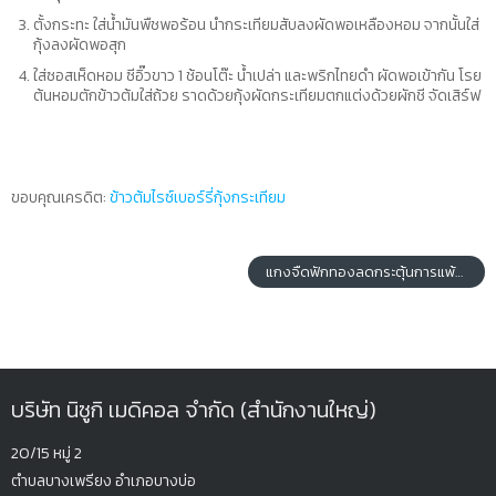
ตั้งกระทะ ใส่น้ำมันพืชพอร้อน นำกระเทียมสับลงผัดพอเหลืองหอม จากนั้นใส่
กุ้งลงผัดพอสุก
ใส่ซอสเห็ดหอม ซีอิ๊วขาว 1 ช้อนโต๊ะ น้ำเปล่า และพริกไทยดำ ผัดพอเข้ากัน โรย
ต้นหอมตักข้าวต้มใส่ถ้วย ราดด้วยกุ้งผัดกระเทียมตกแต่งด้วยผักชี จัดเสิร์ฟ
ขอบคุณเครดิต:
ข้าวต้มไรซ์เบอร์รี่กุ้งกระเทียม
แกงจืดฟักทองลดกระตุ้นการแพ้ท้อง
บริษัท นิซูกิ เมดิคอล จำกัด (สำนักงานใหญ่)
20/15 หมู่ 2
ตำบลบางเพรียง
อำเภอบางบ่อ