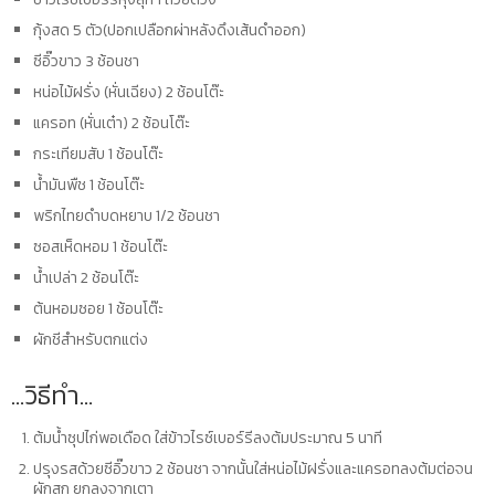
กุ้งสด 5 ตัว(ปอกเปลือกผ่าหลังดึงเส้นดำออก)
ซีอิ๊วขาว 3 ช้อนชา
หน่อไม้ฝรั่ง (หั่นเฉียง) 2 ช้อนโต๊ะ
แครอท (หั่นเต๋า) 2 ช้อนโต๊ะ
กระเทียมสับ 1 ช้อนโต๊ะ
น้ำมันพืช 1 ช้อนโต๊ะ
พริกไทยดำบดหยาบ 1/2 ช้อนชา
ซอสเห็ดหอม 1 ช้อนโต๊ะ
น้ำเปล่า 2 ช้อนโต๊ะ
ต้นหอมซอย 1 ช้อนโต๊ะ
ผักชีสำหรับตกแต่ง
…วิธีทำ…
ต้มน้ำซุปไก่พอเดือด ใส่ข้าวไรซ์เบอร์รีลงต้มประมาณ 5 นาที
ปรุงรสด้วยซีอิ๊วขาว 2 ช้อนชา จากนั้นใส่หน่อไม้ฝรั่งและแครอทลงต้มต่อจน
ผักสุก ยกลงจากเตา