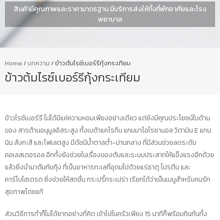
สินค้ามีคุณภาพและราคามาตรฐาน มีบริการส่งให้ทั้งที่พักอาศัยและโรง
พยาบาล
Home
/
บทความ
/
ข้าวต้มไรซ์เบอร์รีกุ้งกระเทียม
ข้าวต้มไรซ์เบอร์รีกุ้งกระเทียม
ข้าวไรซ์เบอร์รี ไม่ได้มีแค่ความหอมเพียงอย่างเดียว แต่ยังมีคุณประโยชน์ในด้าน
ของ สารต้านอนุมูลอิสระสูง ทั้งเบต้าแคโรทีน แกมมาโอไรซานอล วิตามิน E แทน
นิน สังกะสี และโฟเลตสูง มีดัชนีน้ำตาลต่ำ-ปานกลาง ที่มีส่วนช่วยลดระดับ
คอเลสเตอรอล อีกทั้งยังช่วยในเรื่องของตับและระบบประสาทให้แข็งแรงอีกด้วย
แล้วยิ่งนำมาต้มกับกุ้ง ที่เป็นอาหารทะเลที่อุดมไปด้วยแร่ธาตุ โปรตีน และ
คาร์โบไฮเดรต ยิ่งช่วยให้สดชื่น กระปรี้กระเปร่า เรียกได้ว่าเป็นเมนูสำหรับคนรัก
สุขภาพโดยแท้
ส่วนวิธีการทำก็ไม่ได้ยากอย่างที่คิด เข้าไปในครัวเพียง 15 นาทีก็พร้อมกินกันทั้ง