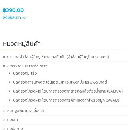
฿
390.00
สั่งซื้อสินค้า >>
หมวดหมู่สินค้า
กางเกงผ้าอ้อมผู้ใหญ่ / กางเกงซึมซับ (ผ้าอ้อมผู้ใหญ่แบบกางเกง)
ชุดตรวจแบบ rapid test
ชุดตรวจมะเร็ง
ชุดตรวจสารเสพติด เอ็นเอส เมทแอมเฟตามีน แรพพิด เทสต์
ชุดตรวจโควิด-19 โดยการตรวจจากสารคัดหลั่งด้วยน้ำลาย (SALIVA)
ชุดตรวจโควิด-19 โดยการตรวจสารคัดหลังจากโพรงจมูก (SWAB)
ชุดปฐมพยาบาลเบื้องต้น
ถุงขยะ
ถุงมือยาง