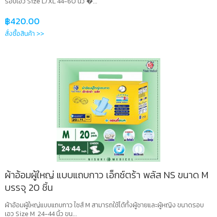
รอบเอว Size L/XL 44-60 นิ้ว �...
฿
420.00
สั่งซื้อสินค้า >>
ผ้าอ้อมผู้ใหญ่ แบบแถบกาว เอ็กซ์ตร้า พลัส NS ขนาด M
บรรจุ 20 ชิ้น
ผ้าอ้อมผู้ใหญ่แบบแถบกาว ไซส์ M สามารถใช้ได้ทั้งผู้ชายและผู้หญิง ขนาดรอบ
เอว Size M 24-44 นิ้ว ขน...