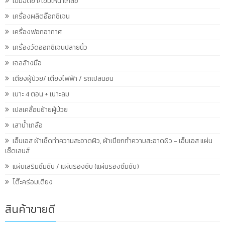
เข็มฉีดยา/เข็มให้น้ำเกลือ
เครื่องผลิตอ๊อกซิเจน
เครื่องฟอกอากาศ
เครื่องวัดออกซิเจนปลายนิ้ว
เจลล้างมือ
เตียงผู้ป่วย/ เตียงไฟฟ้า / รถเปลนอน
เบาะ 4 ตอน + เบาะลม
เปลเคลื่อนย้ายผู้ป่วย
เสาน้ำเกลือ
เอ็นเอส ผ้าเช็ดทำความสะอาดผิว, ผ้าเปียกทำความสะอาดผิว - เอ็นเอส แผ่น
เช็ดเลนส์
แผ่นเสริมซึมซับ / แผ่นรองซับ (แผ่นรองซึมซับ)
โต๊ะคร่อมเตียง
สินค้าขายดี