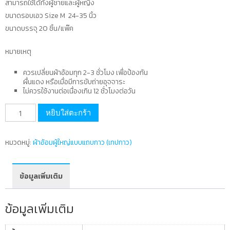
สามารถใช้ได้ทั้งผู้ชายและผู้หญิง
ขนาดรอบเอว Size M 24-35 นิ้ว
ขนาดบรรจุ 20 ชิ้น/แพ๊ค
หมายเหตุ
ควรเปลี่ยนผ้าอ้อมทุก 2-3 ชั่วโมง เพื่อป้องกัน
ผื่นแดง หรือเมื่อมีการขับถ่ายอุจจาระ
ไม่ควรใช้งานต่อเนื่องเกิน 12 ชั่วโมงต่อวัน
จำนวน
หยิบใส่ตะกร้า
ผ้า
อ้อม
หมวดหมู่:
ผ้าอ้อมผู้ใหญ่แบบแถบกาว (เทปกาว)
ผู้ใหญ่
size
M
ข้อมูลเพิ่มเติม
ชิ้น
ข้อมูลเพิ่มเติม