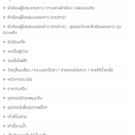
ผ้าอ้อมผู้ใหญ่ แถบกาว / กางเกงผ้าอ้อม / แผ่นรองซับ
ผ้าอ้อมผู้ใหญ่แบบแถบกาว (เทปกาว)
ผ้าอ้อมผู้ใหญ่แบบแถบกาว (เทปกาว) - ซุปเปอร์เซฟ ผ้าอ้อมแถบกาว รุ่น
ประหยัด
ผ้าอ้อมเด็ก
รถเข็นผู้ป่วย
รถเข็นไฟฟ้า
วัสดุสิ้นเปลือง / กระบอกฉีดยา / สายสวนปัสสาวะ / สายให้น้ำเกลือ
หน้ากากอนามัย
อาหารเสริม
อุปกรณ์ช่วยพยุงเดิน
อุปกรณ์เพื่อสุขภาพอื่นๆ
เก้าอี้นั่งถ่าย
เก้าอี้อาบน้ำ