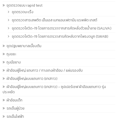
ชุดตรวจแบบ rapid test
ชุดตรวจมะเร็ง
ชุดตรวจสารเสพติด เอ็นเอส เมทแอมเฟตามีน แรพพิด เทสต์
ชุดตรวจโควิด-19 โดยการตรวจจากสารคัดหลั่งด้วยน้ำลาย (SALIVA)
ชุดตรวจโควิด-19 โดยการตรวจสารคัดหลังจากโพรงจมูก (SWAB)
ชุดปฐมพยาบาลเบื้องต้น
ถุงขยะ
ถุงมือยาง
ผ้าอ้อมผู้ใหญ่ แถบกาว / กางเกงผ้าอ้อม / แผ่นรองซับ
ผ้าอ้อมผู้ใหญ่แบบแถบกาว (เทปกาว)
ผ้าอ้อมผู้ใหญ่แบบแถบกาว (เทปกาว) - ซุปเปอร์เซฟ ผ้าอ้อมแถบกาว รุ่น
ประหยัด
ผ้าอ้อมเด็ก
รถเข็นผู้ป่วย
รถเข็นไฟฟ้า