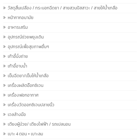
วัสดุสิ้นเปลือง / กระบอกฉีดยา / สายสวนปัสสาวะ / สายให้น้ำเกลือ
หน้ากากอนามัย
อาหารเสริม
อุปกรณ์ช่วยพยุงเดิน
อุปกรณ์เพื่อสุขภาพอื่นๆ
เก้าอี้นั่งถ่าย
เก้าอี้อาบน้ำ
เข็มฉีดยา/เข็มให้น้ำเกลือ
เครื่องผลิตอ๊อกซิเจน
เครื่องฟอกอากาศ
เครื่องวัดออกซิเจนปลายนิ้ว
เจลล้างมือ
เตียงผู้ป่วย/ เตียงไฟฟ้า / รถเปลนอน
เบาะ 4 ตอน + เบาะลม