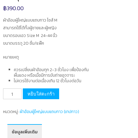
฿
390.00
ผ้าอ้อมผู้ใหญ่แบบแถบกาว ไซส์ M
สามารถใช้ได้ทั้งผู้ชายและผู้หญิง
ขนาดรอบเอว Size M 24-44 นิ้ว
ขนาดบรรจุ 20 ชิ้น/แพ๊ค
หมายเหตุ
ควรเปลี่ยนผ้าอ้อมทุก 2-3 ชั่วโมง เพื่อป้องกัน
ผื่นแดง หรือเมื่อมีการขับถ่ายอุจจาระ
ไม่ควรใช้งานต่อเนื่องเกิน 12 ชั่วโมงต่อวัน
จำนวน
หยิบใส่ตะกร้า
ผ้า
อ้อม
หมวดหมู่:
ผ้าอ้อมผู้ใหญ่แบบแถบกาว (เทปกาว)
ผู้ใหญ่
แบบ
แถบ
ข้อมูลเพิ่มเติม