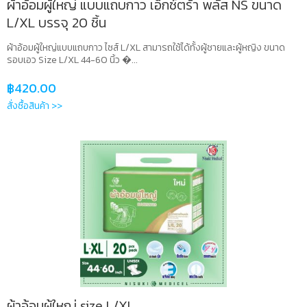
ผ้าอ้อมผู้ใหญ่ แบบแถบกาว เอ็กซ์ตร้า พลัส NS ขนาด
L/XL บรรจุ 20 ชิ้น
ผ้าอ้อมผู้ใหญ่แบบแถบกาว ไซส์ L/XL สามารถใช้ได้ทั้งผู้ชายและผู้หญิง ขนาด
รอบเอว Size L/XL 44-60 นิ้ว �...
฿
420.00
สั่งซื้อสินค้า >>
ผ้าอ้อมผู้ใหญ่ size L/XL