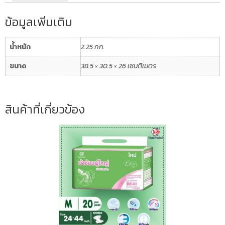
กาว
เอ็กซ์
ข้อมูลเพิ่มเติม
ตร้า
พลัส
น้ำหนัก
2.25 กก.
NS
ขนาด
ขนาด
38.5 × 30.5 × 26 เซนติเมตร
M
บรรจุ
20
สินค้าที่เกี่ยวข้อง
ชิ้น
ชิ้น