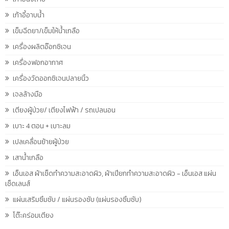
เก้าอี้อาบน้ำ
เข็มฉีดยา/เข็มให้น้ำเกลือ
เครื่องผลิตอ๊อกซิเจน
เครื่องฟอกอากาศ
เครื่องวัดออกซิเจนปลายนิ้ว
เจลล้างมือ
เตียงผู้ป่วย/ เตียงไฟฟ้า / รถเปลนอน
เบาะ 4 ตอน + เบาะลม
เปลเคลื่อนย้ายผู้ป่วย
เสาน้ำเกลือ
เอ็นเอส ผ้าเช็ดทำความสะอาดผิว, ผ้าเปียกทำความสะอาดผิว - เอ็นเอส แผ่น
เช็ดเลนส์
แผ่นเสริมซึมซับ / แผ่นรองซับ (แผ่นรองซึมซับ)
โต๊ะคร่อมเตียง