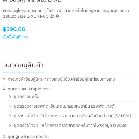
ผ้าอ้อมผู้ใหญ่แบบแถบกาว ไซส์ L/XL สามารถใช้ได้ทั้งผู้ชายและผู้หญิง ขนาด
รอบเอว Size L/XL 44-60 นิ้ว �...
฿
390.00
สั่งซื้อสินค้า >>
หมวดหมู่สินค้า
กางเกงผ้าอ้อมผู้ใหญ่ / กางเกงซึมซับ (ผ้าอ้อมผู้ใหญ่แบบกางเกง)
ชุดตรวจแบบ rapid test
ชุดตรวจมะเร็ง
ชุดตรวจสารเสพติด เอ็นเอส เมทแอมเฟตามีน แรพพิด เทสต์
ชุดตรวจโควิด-19 โดยการตรวจจากสารคัดหลั่งด้วยน้ำลาย (SALIVA)
ชุดตรวจโควิด-19 โดยการตรวจสารคัดหลังจากโพรงจมูก (SWAB)
ชุดปฐมพยาบาลเบื้องต้น