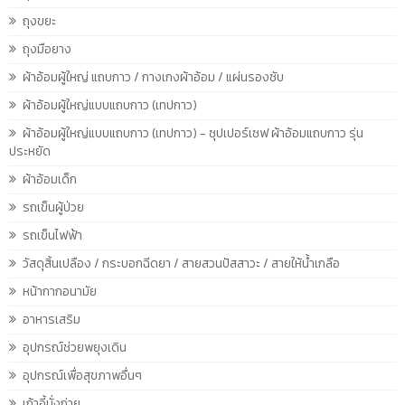
ถุงขยะ
ถุงมือยาง
ผ้าอ้อมผู้ใหญ่ แถบกาว / กางเกงผ้าอ้อม / แผ่นรองซับ
ผ้าอ้อมผู้ใหญ่แบบแถบกาว (เทปกาว)
ผ้าอ้อมผู้ใหญ่แบบแถบกาว (เทปกาว) - ซุปเปอร์เซฟ ผ้าอ้อมแถบกาว รุ่น
ประหยัด
ผ้าอ้อมเด็ก
รถเข็นผู้ป่วย
รถเข็นไฟฟ้า
วัสดุสิ้นเปลือง / กระบอกฉีดยา / สายสวนปัสสาวะ / สายให้น้ำเกลือ
หน้ากากอนามัย
อาหารเสริม
อุปกรณ์ช่วยพยุงเดิน
อุปกรณ์เพื่อสุขภาพอื่นๆ
เก้าอี้นั่งถ่าย